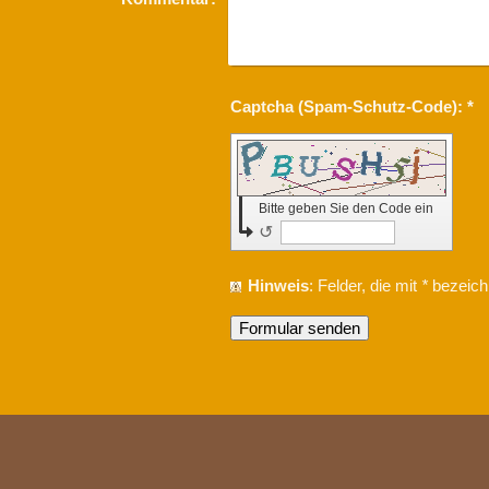
Captcha (Spam-Schutz-Code): *
Bitte geben Sie den Code ein
↺
Hinweis
: Felder, die mit
*
bezeichn